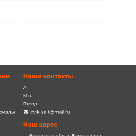
рии
Наши контакты
A1
Мтс
Город
ериалы
cvik-sait@mail.ru
Наш адрес
Брестская обл., г. Барановичи,