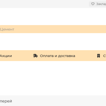
Закла
Акции
Оплата и доставка
С
алерей