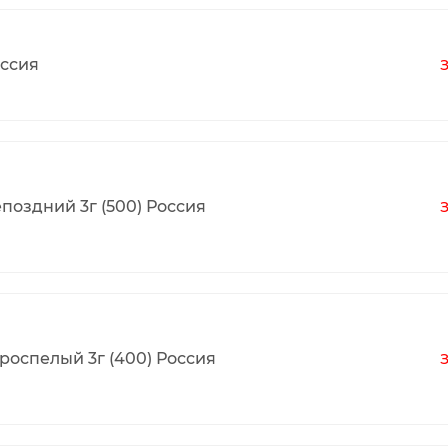
оссия
оздний 3г (500) Россия
роспелый 3г (400) Россия