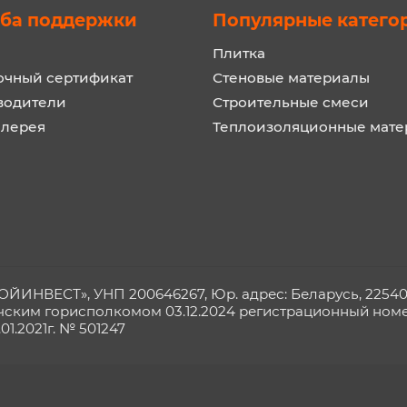
ба поддержки
Популярные катего
Плитка
очный сертификат
Стеновые материалы
водители
Строительные смеси
алерея
Теплоизоляционные мат
ИНВЕСТ», УНП 200646267, Юр. адрес: Беларусь, 225409, 
чским горисполкомом 03.12.2024 регистрационный номер
1.2021г. № 501247