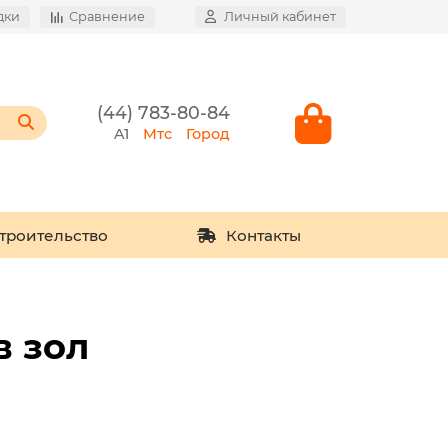
дки
Сравнение
Личный кабинет
(44) 783-80-84
A1
Мтс
Город
троительство
Контакты
в зол