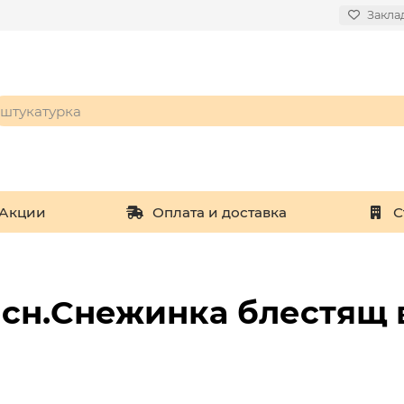
Закла
Акции
Оплата и доставка
С
сн.Cнежинка блестящ 