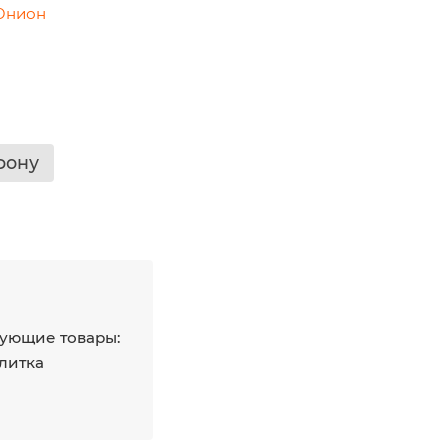
Юнион
фону
ующие товары:
плитка