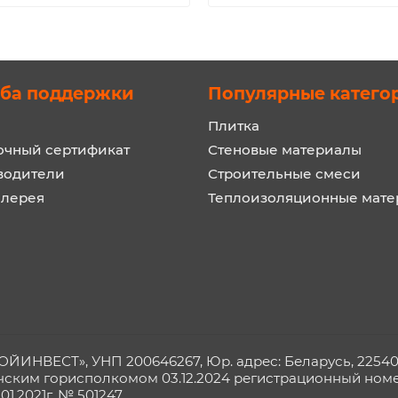
ба поддержки
Популярные катего
Плитка
очный сертификат
Стеновые материалы
водители
Строительные смеси
алерея
Теплоизоляционные мат
ИНВЕСТ», УНП 200646267, Юр. адрес: Беларусь, 225409, 
чским горисполкомом 03.12.2024 регистрационный номер
1.2021г. № 501247