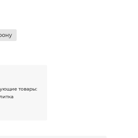
фону
ующие товары:
плитка