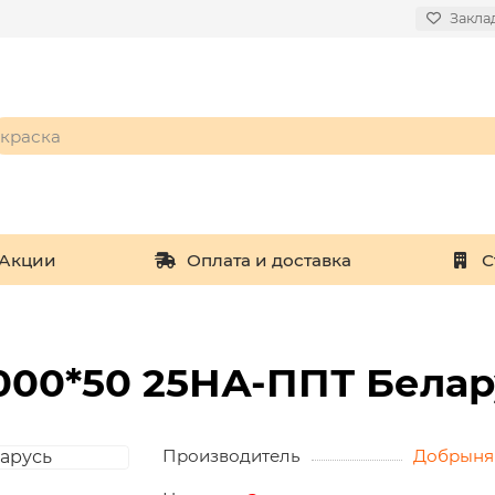
Закла
Акции
Оплата и доставка
С
000*50 25НА-ППТ Белар
Производитель
Добрыня