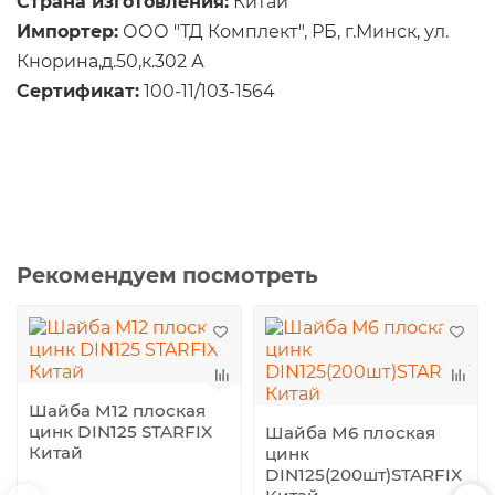
Страна изготовления:
Китай
Импортер:
ООО "ТД Комплект", РБ, г.Минск, ул.
Кнорина,д.50,к.302 А
Сертификат:
100-11/103-1564
Рекомендуем посмотреть
Шайба М12 плоская
цинк DIN125 STARFIX
Шайба М6 плоская
Китай
цинк
DIN125(200шт)STARFIX