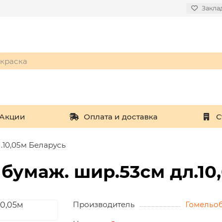
Закла
Акции
Оплата и доставка
С
10,05м Беларусь
умаж. шир.53см дл.10
Производитель
Гомельо