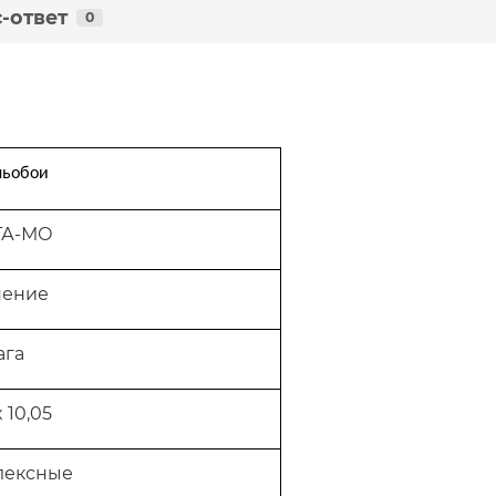
-ответ
0
льобои
ТА-МО
нение
ага
x 10,05
уплексные