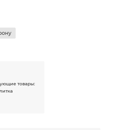
фону
ующие товары:
плитка