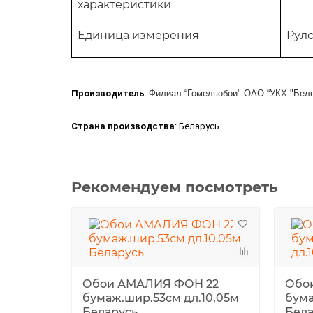
характеристики
Единица измерения
Рул
Производитель
:
Филиал “Гомельобои" ОАО “УКХ "Бело
Страна производства
: Беларусь
Рекомендуем посмотреть
Обои АМАЛИЯ ФОН 22
Обо
бумаж.шир.53см дл.10,05м
бума
Беларусь
Бела