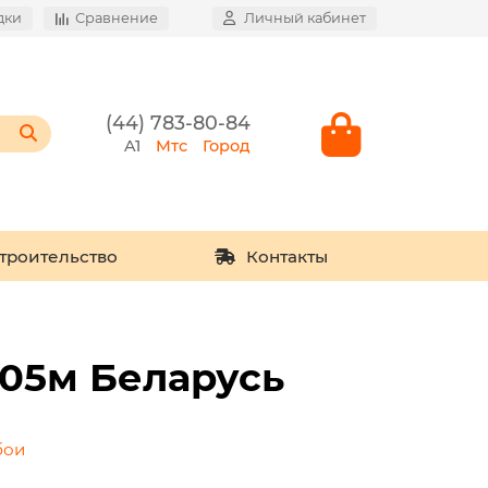
дки
Сравнение
Личный кабинет
(44) 783-80-84
A1
Мтс
Город
троительство
Контакты
,05м Беларусь
бои