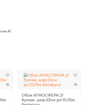
ьская,45
Обои АТМОСФЕРА 21
05м
бумаж. шир.53см дл.10,05м
Беларусь