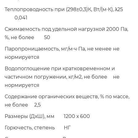
Теплопроводность при (298±0,3)К, Вт/(м·К), λ25
0,041
Сжимаемость под удельной нагрузкой 2000 Па,
%, не более
50
Паропроницаемость, мг/м·ч·Па, не менее
не
нормируется
Водопоглощение при кратковременном и
частичном погружении, кг/м2, не более
не
нормируется
Содержание органических веществ, % по массе,
не более
2,5
Размеры (ДхШ), мм
1200 х 600
Горючесть, степень
НГ