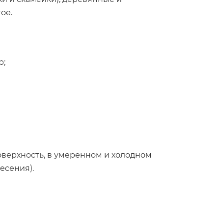
ое.
р;
оверхность, в умеренном и холодном
есения).