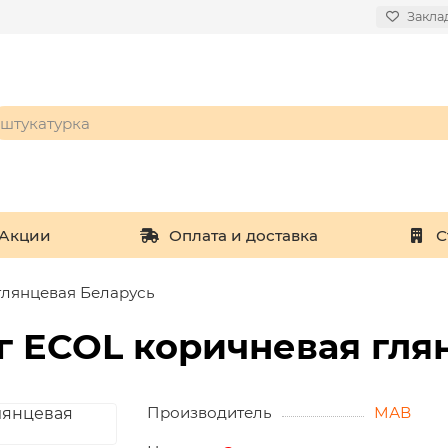
Закла
Акции
Оплата и доставка
С
глянцевая Беларусь
кг ECOL коричневая гля
Производитель
МАВ