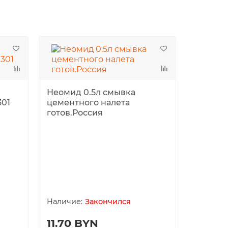
Неомид 0.5л смывка
301
цементного налета
готов.Россия
Мини-р
100мм 
STARTU
Закончился
11.70 BYN
2.00 