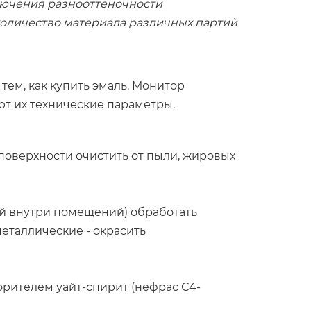
ключения разнооттеночности
количество материала различных партий
ем, как купить эмаль. Монитор
ют их технические параметры.
поверхности очистить от пыли, жировых
й внутри помещений) обработать
еталлические - окрасить
орителем уайт-спирит (нефрас С4-