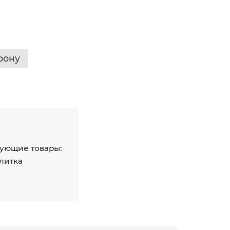
фону
ующие товары:
плитка