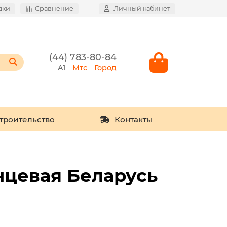
дки
Сравнение
Личный кабинет
(44) 783-80-84
A1
Мтс
Город
троительство
Контакты
нцевая Беларусь