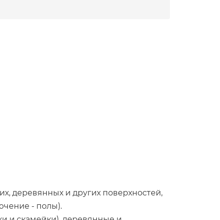
их, деревянных и других поверхностей,
чение - полы).
и и скамейки), деревянные и