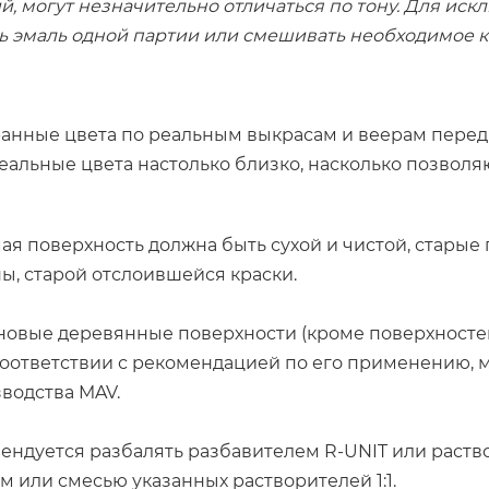
й, могут незначительно отличаться по тону. Для ис
ь эмаль одной партии или смешивать необходимое 
анные цвета по реальным выкрасам и веерам перед т
альные цвета настолько близко, насколько позволя
я поверхность должна быть сухой и чистой, старые 
ны, старой отслоившейся краски.
новые деревянные поверхности (кроме поверхносте
оответствии с рекомендацией по его применению, м
водства MAV.
мендуется разбалять разбавителем R-UNIT или раств
ом или смесью указанных растворителей 1:1.