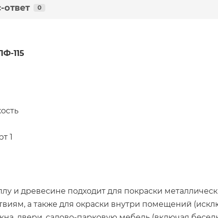
-ответ
0
ПФ-115
кость
рт 1
аллу и древесине подходит для покраски металлическ
иям, а также для окраски внутри помещений (исклю
на, двери, садово-парковую мебель (включая беседк