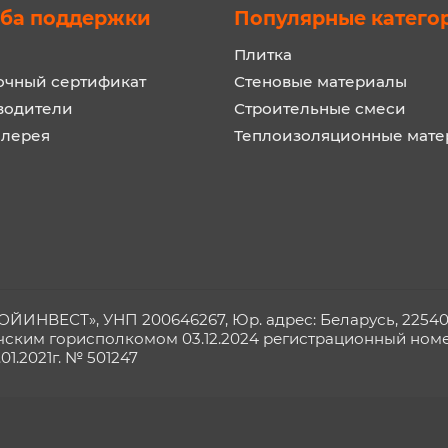
ба поддержки
Популярные катего
Плитка
очный сертификат
Стеновые материалы
водители
Строительные смеси
алерея
Теплоизоляционные мат
ИНВЕСТ», УНП 200646267, Юр. адрес: Беларусь, 225409, 
чским горисполкомом 03.12.2024 регистрационный номер
1.2021г. № 501247