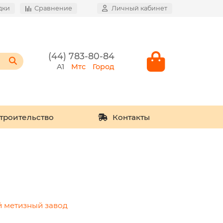
дки
Сравнение
Личный кабинет
(44) 783-80-84
A1
Мтс
Город
троительство
Контакты
 метизный завод