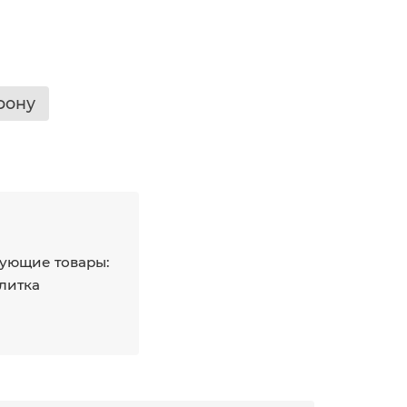
фону
ующие товары:
плитка