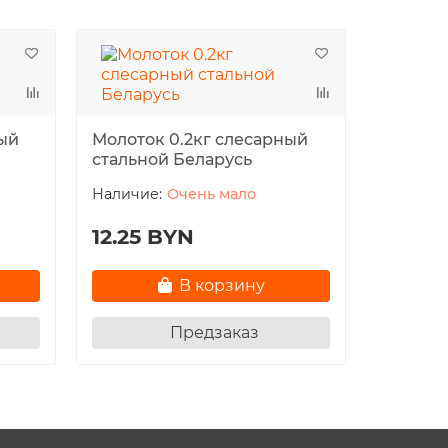
ный
Молоток 0.2кг слесарный
Молоток
стальной Беларусь
стально
Очень мало
12.25 BYN
18.10
В корзину
Предзаказ