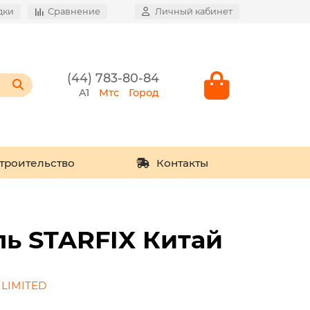
дки
Сравнение
Личный кабинет
(44) 783-80-84
A1
Мтс
Город
троительство
Контакты
ль STARFIX Китай
 LIMITED