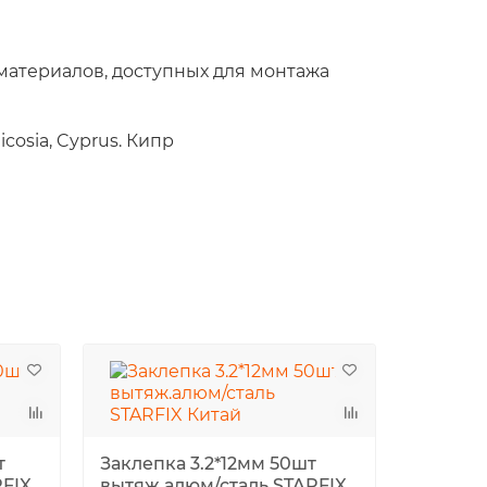
материалов, доступных для монтажа
icosia, Cyprus. Кипр
т
Заклепка 3.2*12мм 50шт
RFIX
вытяж.алюм/сталь STARFIX