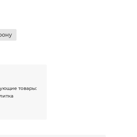
фону
ующие товары:
плитка