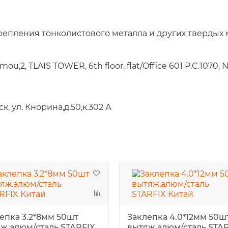
епления тонколистового металла и других твердых 
,2, TLAIS TOWER, 6th floor, flat/Office 601 P.C.1070, N
, ул. Кнорина,д.50,к.302 А
епка 3.2*8мм 50шт
Заклепка 4.0*12мм 50ш
ж.алюм/сталь STARFIX
вытяж.алюм/сталь STA