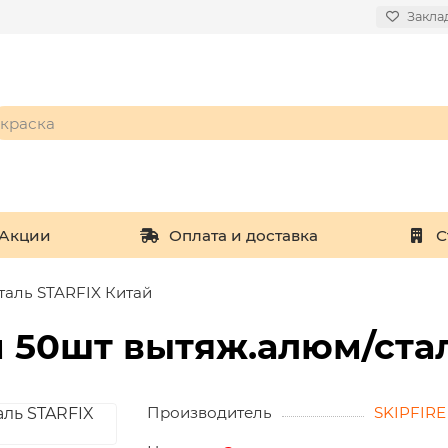
Закла
Акции
Оплата и доставка
С
таль STARFIX Китай
м 50шт вытяж.алюм/ста
Производитель
SKIPFIRE