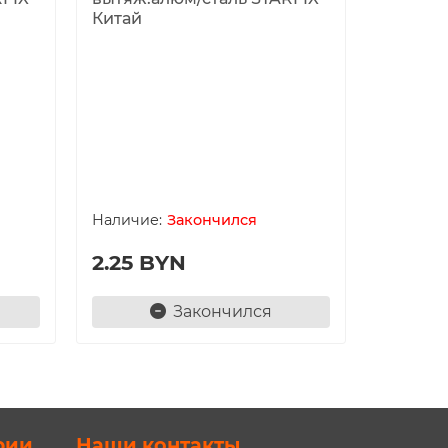
Китай
Заклепо
290мм 
38.10
Закончился
2.25 BYN
Закончился
рии
Наши контакты