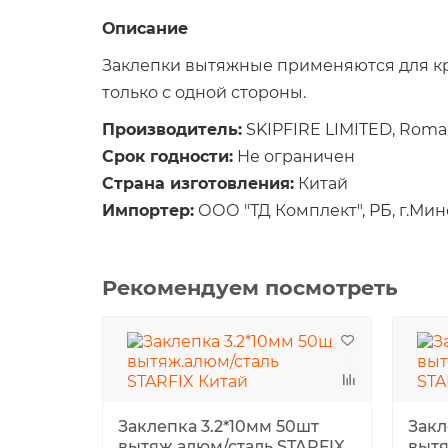
Описание
Заклепки вытяжные применяются для кр
только с одной стороны.
Производитель:
SKIPFIRE LIMITED, Romamou
Срок годности:
Не ограничен
Страна изготовления:
Китай
Импортер:
ООО "ТД Комплект", РБ, г.Минск
Рекомендуем посмотреть
Заклепка 3.2*10мм 50шт
Закл
вытяж.алюм/сталь STARFIX
вытя