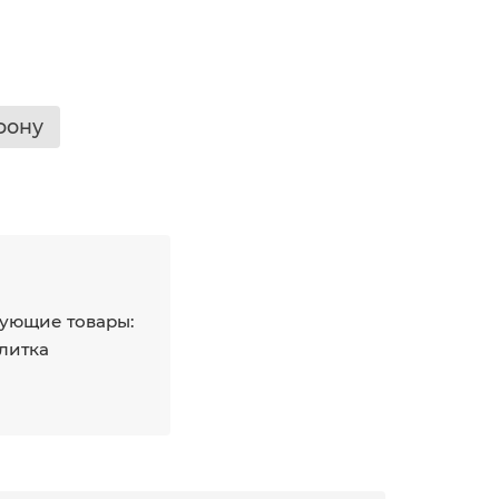
фону
ующие товары:
плитка