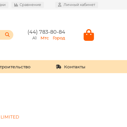
дки
Сравнение
Личный кабинет
(44) 783-80-84
A1
Мтс
Город
троительство
Контакты
 LIMITED