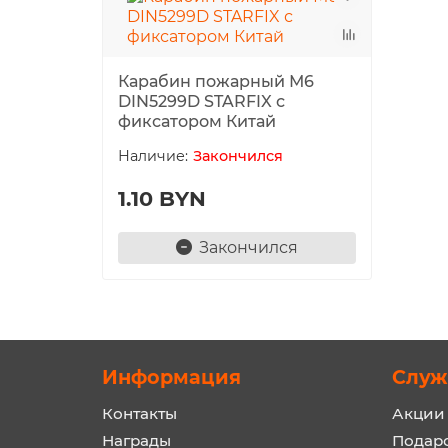
Карабин пожарный М6
DIN5299D STARFIX с
фиксатором Китай
Закончился
1.10 BYN
Закончился
Информация
Служ
Контакты
Акции
Награды
Подар