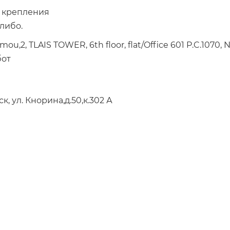
о крепления
либо.
,2, TLAIS TOWER, 6th floor, flat/Office 601 P.C.1070, N
бот
, ул. Кнорина,д.50,к.302 А