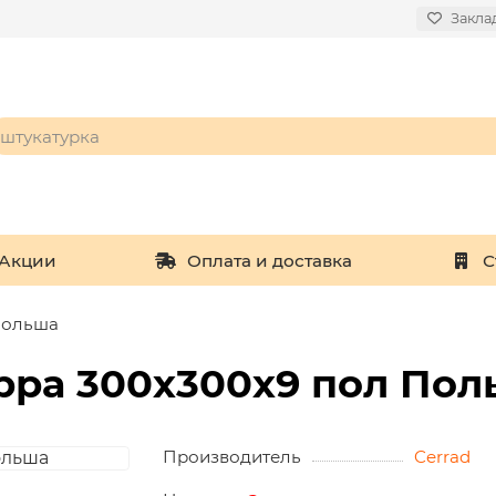
Закла
Акции
Оплата и доставка
С
Польша
рра 300х300х9 пол Пол
Производитель
Cerrad