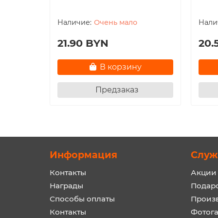
Очень мало
21.90 BYN
20.
В корзину
Предзаказ
Информация
Служ
Контакты
Акции
Награды
Подар
Способы оплаты
Произ
Контакты
Фотог