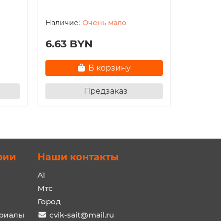
Медисо
Очень мало
Плитка
6.63 BYN
14.45
В корзину
Предзаказ
рии
Наши контакты
A1
Мтс
Город
ериалы
cvik-sait@mail.ru