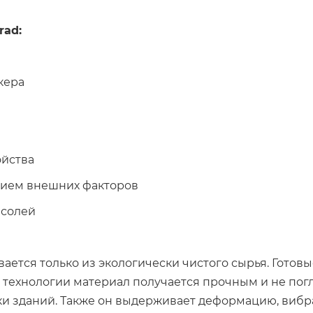
rad:
кера
ойства
твием внешних факторов
 солей
ется только из экологически чистого сырья. Готов
 технологии материал получается прочным и не погл
ки зданий. Также он выдерживает деформацию, вибр