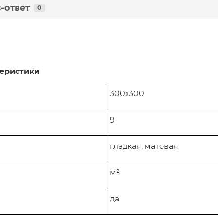
-ответ
0
тики
300х300
9
гладкая, матовая
м²
да