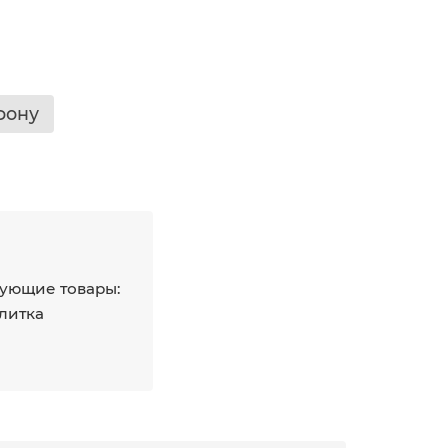
фону
ующие товары:
плитка