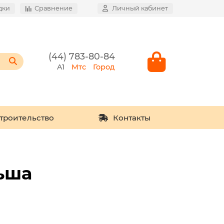
дки
Сравнение
Личный кабинет
(44) 783-80-84
A1
Мтс
Город
троительство
Контакты
ьша