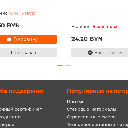
Очень мало
50 BYN
Закончился
24.20 BYN
В корзину
Предзаказ
Закончился
ба поддержки
Популярные катего
Плитка
очный сертификат
Стеновые материалы
водители
Строительные смеси
алерея
Теплоизоляционные мат