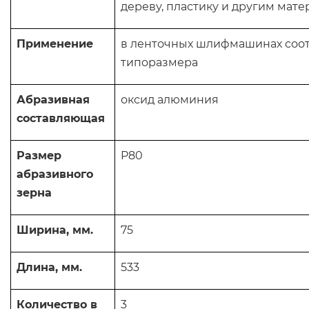
дереву, пластику и другим мат
Применение
в ленточных шлифмашинах соо
типоразмера
Абразивная
оксид алюминия
составляющая
Размер
P80
абразивного
зерна
Ширина, мм.
75
Длина, мм.
533
Количество в
3