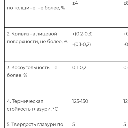
±4
±
по толщине, не более, %
2. Кривизна лицевой
+(0,2-0,3)
+0
поверхности, не более, %
-(0,1-0,2)
-0
3. Косоугольность, не
0,1-0,2
0,
более, %
4. Термическая
125-150
12
стойкость глазури, °С
5. Твердость глазури по
5
5