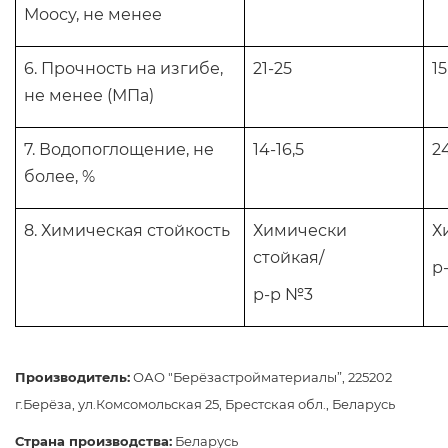
Моосу, не менее
6. Прочность на изгибе,
21-25
15
не менее (МПа)
7. Водопоглощение, не
14-16,5
2
более, %
8. Химическая стойкость
Химически
Х
стойкая/
р
р-р №3
Производитель:
ОАО "Берёзастройматериалы”, 225202
г.Берёза, ул.Комсомольская 25, Брестская обл., Беларусь
Страна производства:
Беларусь