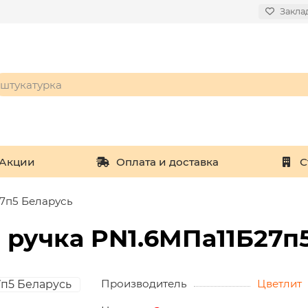
Закла
Акции
Оплата и доставка
С
27п5 Беларусь
н ручка PN1.6MПа11Б27п
Производитель
Цветлит