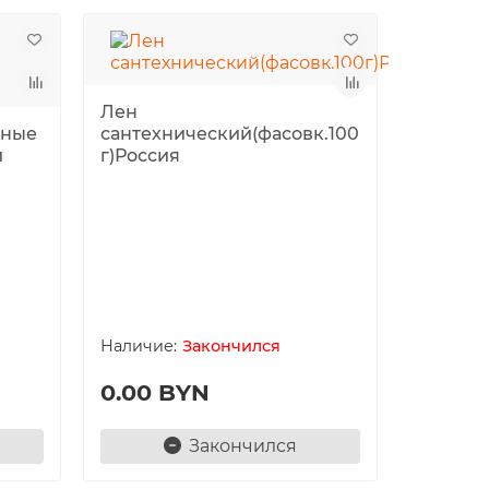
Лен
вные
сантехнический(фасовк.100
й
г)Россия
Нить д/
Сантех
Закончился
0.00 BYN
6.90 
Закончился