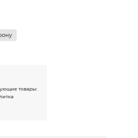
фону
ующие товары:
плитка