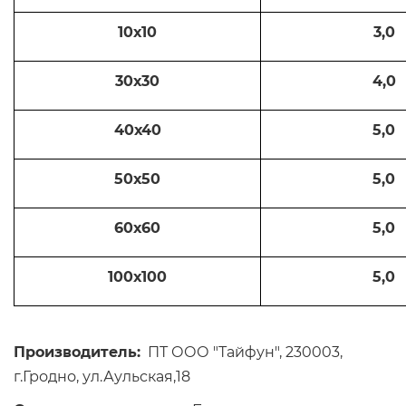
10х10
3,0
30х30
4,0
40х40
5,0
50х50
5,0
60х60
5,0
100х100
5,0
Производитель:
ПТ ООО "Тайфун", 230003,
г.Гродно, ул.Аульская,18