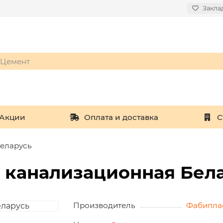
Закла
Акции
Оплата и доставка
С
Беларусь
Х канализационная Бел
Производитель
Фабипла