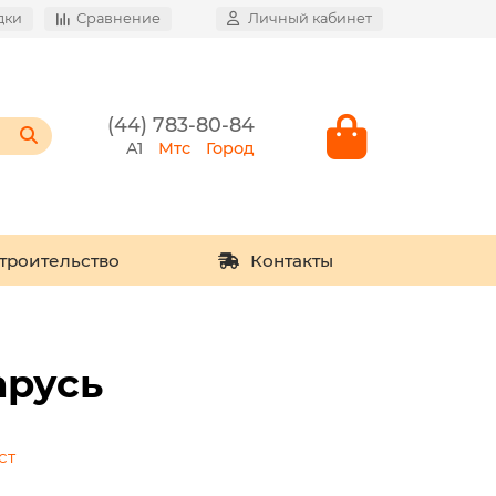
дки
Сравнение
Личный кабинет
(44) 783-80-84
A1
Мтс
Город
троительство
Контакты
арусь
ст