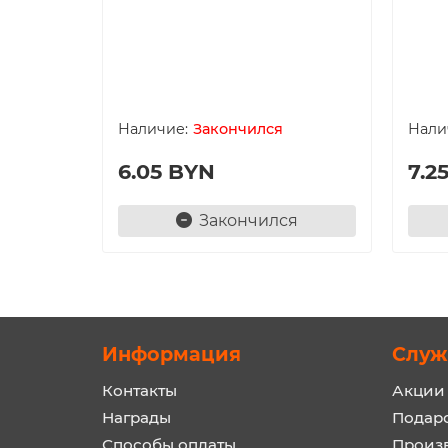
Закончился
6.05 BYN
7.2
Закончился
Информация
Служ
Контакты
Акции
Награды
Подар
Способы оплаты
Произ