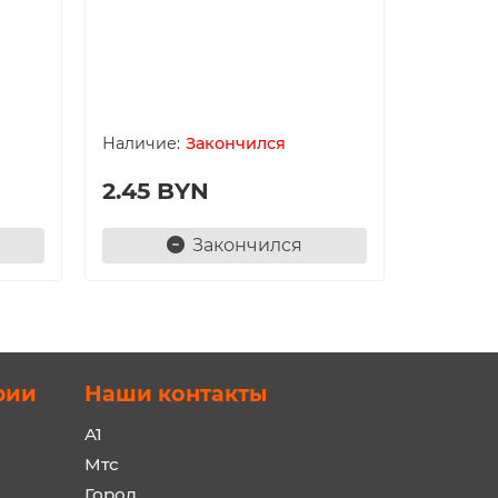
Колено 
Белару
Закончился
2.45 BYN
5.75 
Закончился
рии
Наши контакты
A1
Мтс
Город