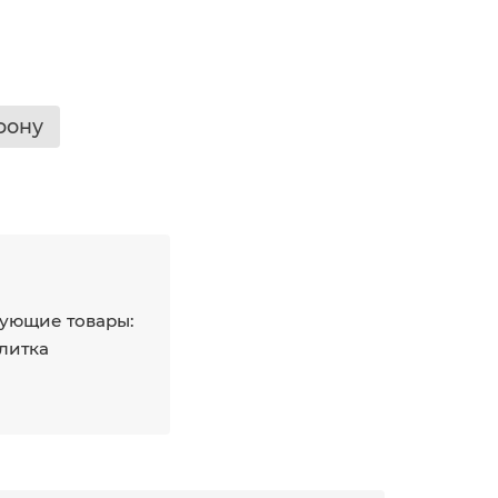
фону
ующие товары:
плитка