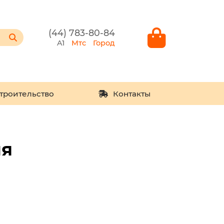
(44) 783-80-84
A1
Мтс
Город
троительство
Контакты
ия