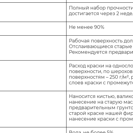
Полный набор прочности 
достигается через 2 неде
Не менее 90%
Рабочая поверхность дол
Отслаивающиеся старые 
Рекомендуется предвари
Расход краски на односло
поверхности, по шерох
поверхностям – 250 г/м²,
слоев краски с промежуто
Наносится кистью, валик
нанесение на старую мас
предварительным грунто
старой краске нашей фи
нанесение краски с пром
Вода, не более 5%.