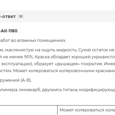
-ответ
0
-АК-1180
.
работ во влажных помещениях.
ю, маслянистую на ощупь жидкость. Сухой остаток н
 не менее 90%. Краска обладает хорошей укрывисто
е эксплуатации), образует «дышащее» покрытие. Име
стям. Может колероваться колеровочными краскам
ружений (А-В).
олимера, омиакарб, двуокись титана, модифицирующ
Может колероваться кол