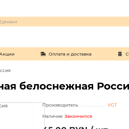
Акции
Оплата и доставка
С
оссия
ная белоснежная Росс
Производитель
VGT
Закончился