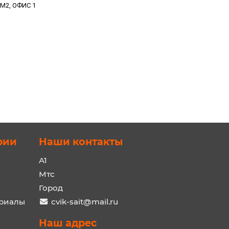
-М2, ОФИС 1
рии
Наши контакты
A1
Мтс
Город
ериалы
cvik-sait@mail.ru
Наш адрес