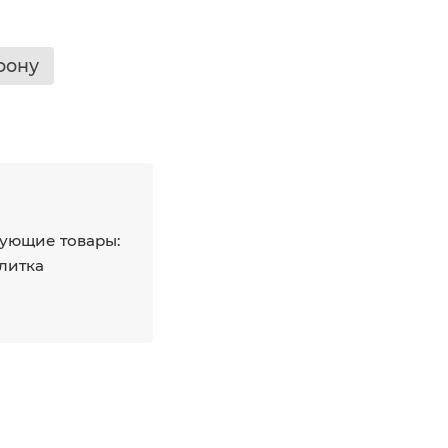
фону
ующие товары:
плитка