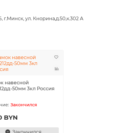
 г.Минск, ул. Кнорина,д.50,к.302 А
к навесной
12дд-50мм 3кл Россия
Закончился
0 BYN
Закончился