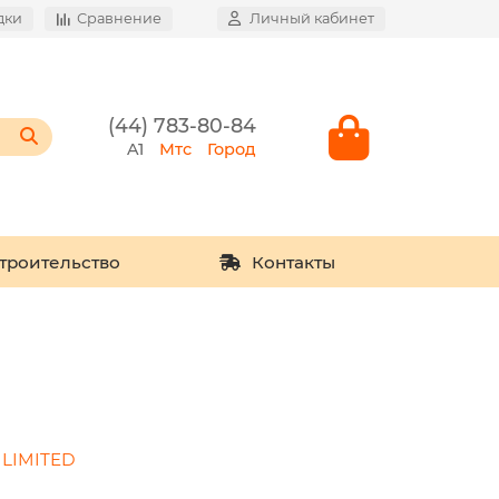
дки
Сравнение
Личный кабинет
(44) 783-80-84
A1
Мтс
Город
троительство
Контакты
 LIMITED