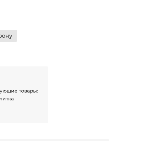
фону
ующие товары:
плитка