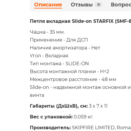
Описание
Отзывы
Вопрос
0
Петля
вкладная
Slide-on STARFIX (SMF-
Чашка - 35 мм.
Применение - Для ДСП
Наличие амортизатора - Нет
Угол - Вкладная
Тип монтажа - SLIDE-ON
Высота монтажной планки - H=2
Межцентровое расстояние - 48 мм
Slide-on - надвижной монтаж основной 
винта
Габариты (ДхШхВ), см:
3 x 7 x 11
Вес с упаковкой:
0.059 кг.
Производитель:
SKIPFIRE LIMITED, Romamou