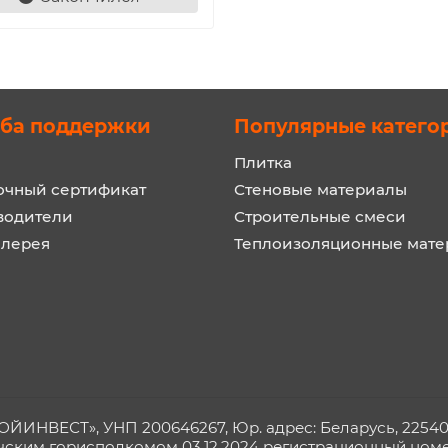
ба поддержки
Популярные катего
Плитка
очный сертификат
Стеновые материалы
водители
Строительные смеси
алерея
Теплоизоляционные мат
ИНВЕСТ», УНП 200646267, Юр. адрес: Беларусь, 225409, 
чским горисполкомом 03.12.2024 регистрационный номер