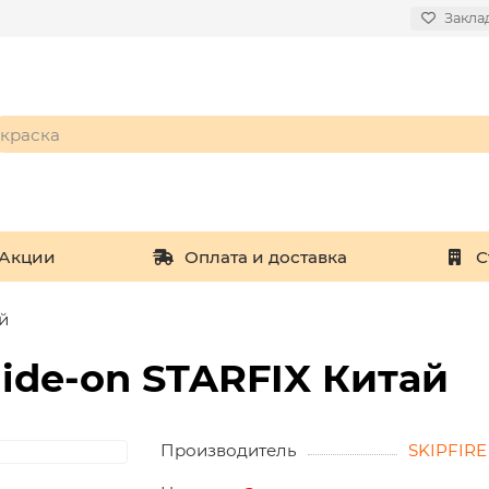
Закла
Акции
Оплата и доставка
С
й
lide-on STARFIX Китай
Производитель
SKIPFIRE