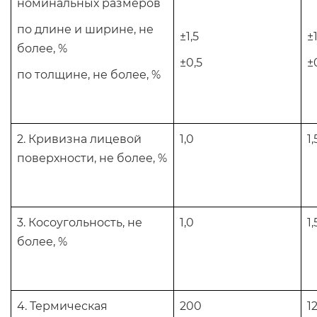
номинальных размеров
по длине и ширине, не
±1,5
±1
более, %
±0,5
±
по толщине, не более, %
2. Кривизна лицевой
1,0
1,
поверхности, не более, %
3. Косоугольность, не
1,0
1,
более, %
4. Термическая
200
1