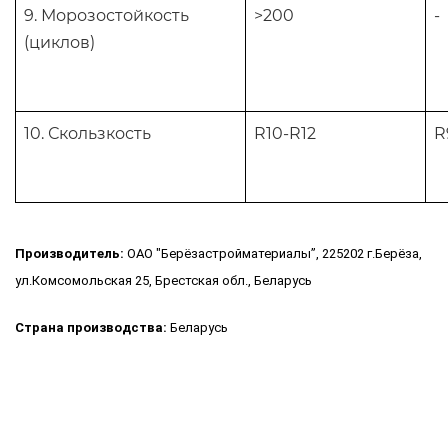
9. Морозостойкость
>200
-
(циклов)
10. Скользкость
R10-R12
R
Производитель:
ОАО "Берёзастройматериалы”, 225202 г.Берёза,
ул.Комсомольская 25, Брестская обл., Беларусь
Страна производства:
Беларусь